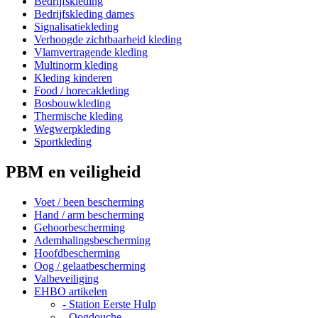
Bedrijfskleding
Bedrijfskleding dames
Signalisatiekleding
Verhoogde zichtbaarheid kleding
Vlamvertragende kleding
Multinorm kleding
Kleding kinderen
Food / horecakleding
Bosbouwkleding
Thermische kleding
Wegwerpkleding
Sportkleding
PBM en veiligheid
Voet / been bescherming
Hand / arm bescherming
Gehoorbescherming
Ademhalingsbescherming
Hoofdbescherming
Oog / gelaatbescherming
Valbeveiliging
EHBO artikelen
- Station Eerste Hulp
- Oogdouche