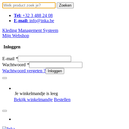
Zoeken
Tel:
+32 3 488 24 08
E-mail:
info@inka.be
Kleding Management Systeem
Mijn Webshop
Inloggen
E-mail
*
Wachtwoord
*
Wachtwoord vergeten ?
Inloggen
Je winkelmandje is leeg
Bekijk winkelmandje
Bestellen