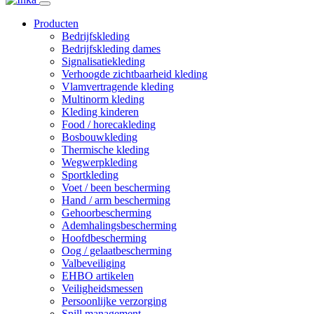
Producten
Bedrijfskleding
Bedrijfskleding dames
Signalisatiekleding
Verhoogde zichtbaarheid kleding
Vlamvertragende kleding
Multinorm kleding
Kleding kinderen
Food / horecakleding
Bosbouwkleding
Thermische kleding
Wegwerpkleding
Sportkleding
Voet / been bescherming
Hand / arm bescherming
Gehoorbescherming
Ademhalingsbescherming
Hoofdbescherming
Oog / gelaatbescherming
Valbeveiliging
EHBO artikelen
Veiligheidsmessen
Persoonlijke verzorging
Spill management